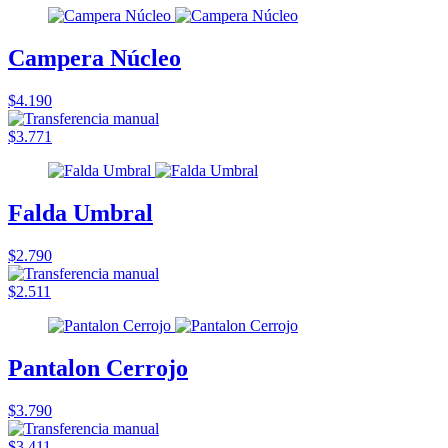
Campera Núcleo
$4.190
$3.771
Falda Umbral
$2.790
$2.511
Pantalon Cerrojo
$3.790
$3.411