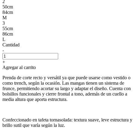
2
50cm
84cm
M
3
55cm
86cm
L
Cantidad
-
+
Agregar al carrito
Prenda de corte recto y versátil ya que puede usarse como vestido o
como trench, según la ocasión. Las mangas tienen un sistema de
frunce, permitiendo acortar su largo y adaptar el diseño. Cuenta con
bolsillos funcionales y cierre frontal a tono, además de un cuello a
media altura que aporta estructura.
Confeccionado en tafeta tornasolada: textura suave, leve estructura y
brillo sutil que varía según la luz.