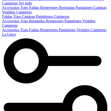
Camperas
Ver todo
Accesorios
Tops
Faldas
Remerones
Bermudas
Pantalones
Camisas
Vestidos
Camperas
Faldas
Tops
Camisas
Pantalones
Camperas
Accesorios
Tops
Bermudas
Remerones
Pantalones
Vestidos
Camperas
Accesorios
Tops
Faldas
Remerones
Pantalones
Vestidos
Camperas
La Llave