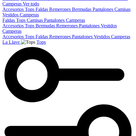
Camperas
Ver todo
Accesorios
Tops
Faldas
Remerones
Bermudas
Pantalones
Camisas
Vestidos
Camperas
Faldas
Tops
Camisas
Pantalones
Camperas
Accesorios
Tops
Bermudas
Remerones
Pantalones
Vestidos
Camperas
Accesorios
Tops
Faldas
Remerones
Pantalones
Vestidos
Camperas
La Llave
Tops