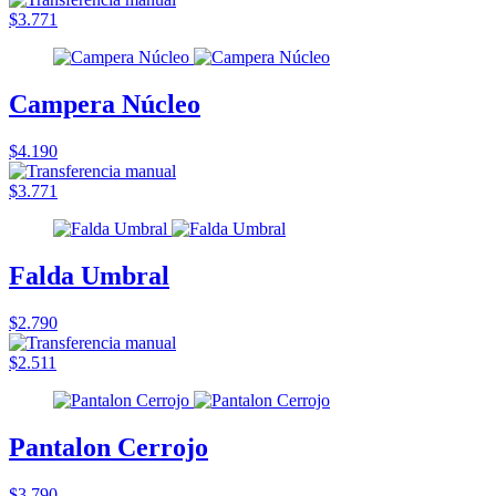
$3.771
Campera Núcleo
$4.190
$3.771
Falda Umbral
$2.790
$2.511
Pantalon Cerrojo
$3.790