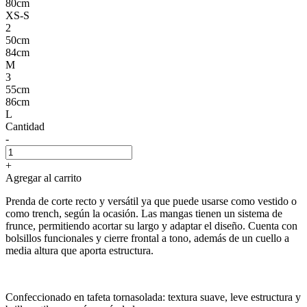
80cm
XS-S
2
50cm
84cm
M
3
55cm
86cm
L
Cantidad
-
+
Agregar al carrito
Prenda de corte recto y versátil ya que puede usarse como vestido o
como trench, según la ocasión. Las mangas tienen un sistema de
frunce, permitiendo acortar su largo y adaptar el diseño. Cuenta con
bolsillos funcionales y cierre frontal a tono, además de un cuello a
media altura que aporta estructura.
Confeccionado en tafeta tornasolada: textura suave, leve estructura y