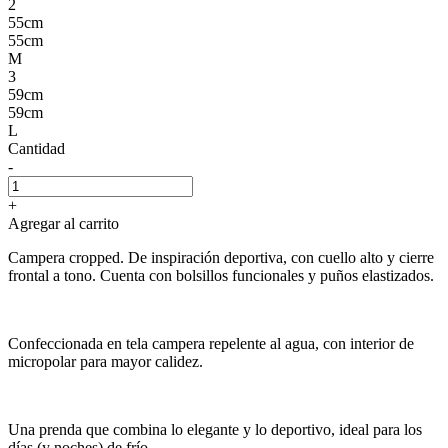
2
55cm
55cm
M
3
59cm
59cm
L
Cantidad
-
+
Agregar al carrito
Campera cropped. De inspiración deportiva, con cuello alto y cierre
frontal a tono. Cuenta con bolsillos funcionales y puños elastizados.
Confeccionada en tela campera repelente al agua, con interior de
micropolar para mayor calidez.
Una prenda que combina lo elegante y lo deportivo, ideal para los
días (y noches) de frío.