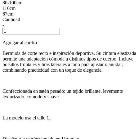
80-100cm
116cm
67cm
Cantidad
-
+
Agregar al carrito
Bermuda de corte recto e inspiración deportiva. Su cintura elastizada
permite una adaptación cómoda a distintos tipos de cuerpo. Incluye
bolsillos frontales y tiras laterales a tono para ajustar o anudar,
combinando practicidad con un toque de elegancia.
Confeccionada en satén pesado: un tejido brillante, levemente
texturizado, cómodo y suave.
La modelo usa el talle 1.
Diseñado y confeccionado en Uruguay.