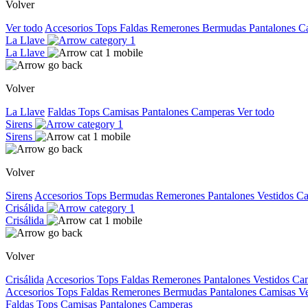
Volver
Ver todo
Accesorios
Tops
Faldas
Remerones
Bermudas
Pantalones
C
La Llave
La Llave
Volver
La Llave
Faldas
Tops
Camisas
Pantalones
Camperas
Ver todo
Sirens
Sirens
Volver
Sirens
Accesorios
Tops
Bermudas
Remerones
Pantalones
Vestidos
Ca
Crisálida
Crisálida
Volver
Crisálida
Accesorios
Tops
Faldas
Remerones
Pantalones
Vestidos
Ca
Accesorios
Tops
Faldas
Remerones
Bermudas
Pantalones
Camisas
V
Faldas
Tops
Camisas
Pantalones
Camperas